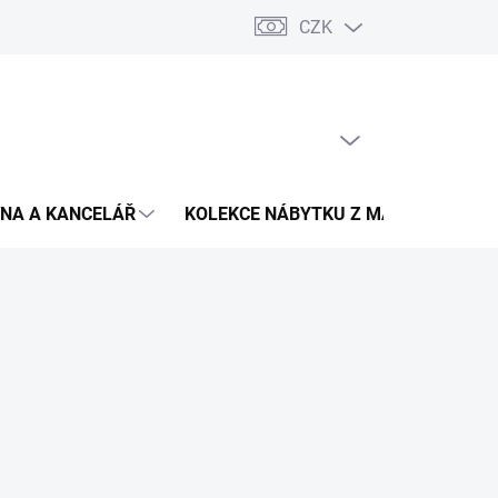
CZK
Podmínky ochrany osobních údajů
Pojištění zásilky
Montáž 
PRÁZDNÝ KOŠÍK
NÁKUPNÍ
KOŠÍK
NA A KANCELÁŘ
KOLEKCE NÁBYTKU Z MASIVU
V