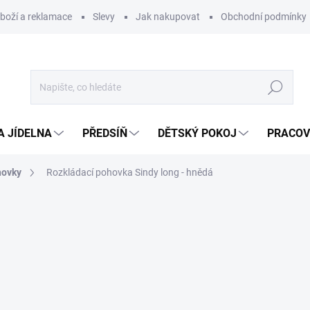
zboží a reklamace
Slevy
Jak nakupovat
Obchodní podmínky
Hledat
A JÍDELNA
PŘEDSÍŇ
DĚTSKÝ POKOJ
PRACOV
hovky
Rozkládací pohovka Sindy long - hnědá