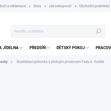
zboží a reklamace
Slevy
Jak nakupovat
Obchodní podmínky
Hledat
A JÍDELNA
PŘEDSÍŇ
DĚTSKÝ POKOJ
PRACOV
hovky
Rozkládací pohovka s úložným prostorem Fady 4 - hnědá