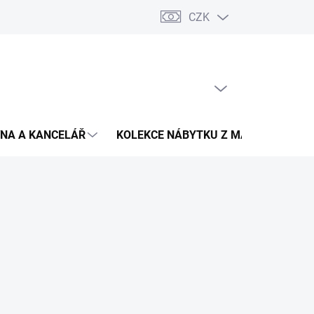
CZK
Podmínky ochrany osobních údajů
Pojištění zásilky
Montáž 
PRÁZDNÝ KOŠÍK
NÁKUPNÍ
KOŠÍK
NA A KANCELÁŘ
KOLEKCE NÁBYTKU Z MASIVU
V