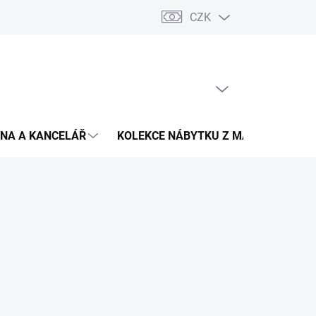
CZK
Podmínky ochrany osobních údajů
Pojištění zásilky
Montáž 
PRÁZDNÝ KOŠÍK
NÁKUPNÍ
KOŠÍK
NA A KANCELÁŘ
KOLEKCE NÁBYTKU Z MASIVU
V