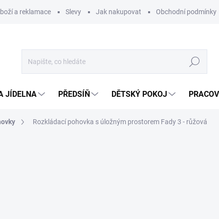
zboží a reklamace
Slevy
Jak nakupovat
Obchodní podmínky
Hledat
A JÍDELNA
PŘEDSÍŇ
DĚTSKÝ POKOJ
PRACOV
hovky
Rozkládací pohovka s úložným prostorem Fady 3 - růžová