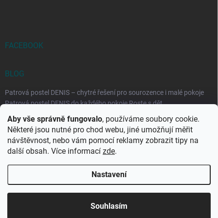
FACEBOOK
BLOG
Patrová postel DENIS – chytré řešení pro sourozence i malé pokoje
Patrová postel DENIS do každého pokoje Roste s dět...
Aby vše správně fungovalo
, používáme soubory cookie.
Rozkládací postele RELAX – ideální řešení pro malé prostory i
Některé jsou nutné pro chod webu, jiné umožňují měřit
každodenní spaní
návštěvnost, nebo vám pomocí reklamy zobrazit tipy na
Rozkládací postel, která se přizpůsobí vašemu živo...
další obsah. Více informací
zde
.
Nastavení
Copyright 2026
DK-obchod.cz
. Všechna práva vyhrazena.
Upravit
nastavení cookies
Souhlasím
Vytvořil Shoptet