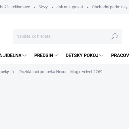
zboží a reklamace
Slevy
Jak nakupovat
Obchodní podmínky
Hledat
A JÍDELNA
PŘEDSÍŇ
DĚTSKÝ POKOJ
PRACOV
hovky
Rozkládací pohovka Nexus - Magic velvet 2269