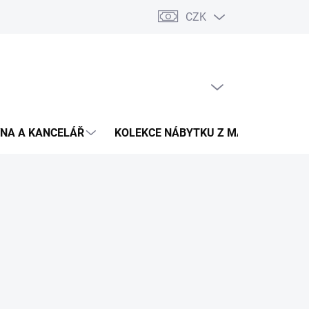
CZK
Podmínky ochrany osobních údajů
Pojištění zásilky
Montáž 
PRÁZDNÝ KOŠÍK
NÁKUPNÍ
KOŠÍK
NA A KANCELÁŘ
KOLEKCE NÁBYTKU Z MASIVU
V