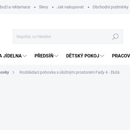
zboží a reklamace
Slevy
Jak nakupovat
Obchodní podmínky
Hledat
A JÍDELNA
PŘEDSÍŇ
DĚTSKÝ POKOJ
PRACOV
hovky
Rozkládací pohovka s úložným prostorem Fady 4 - žlutá