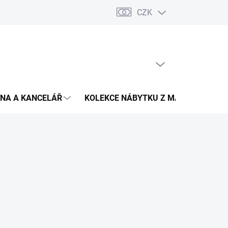
CZK
Podmínky ochrany osobních údajů
Pojištění zásilky
Montáž 
PRÁZDNÝ KOŠÍK
NÁKUPNÍ
KOŠÍK
NA A KANCELÁŘ
KOLEKCE NÁBYTKU Z MASIVU
V