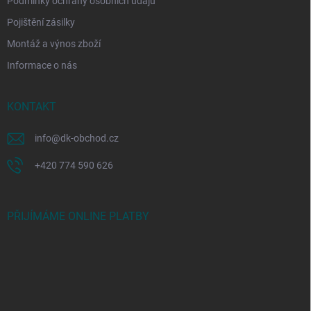
Podmínky ochrany osobních údajů
Pojištění zásilky
Montáž a výnos zboží
Informace o nás
KONTAKT
info
@
dk-obchod.cz
+420 774 590 626
PŘIJÍMÁME ONLINE PLATBY