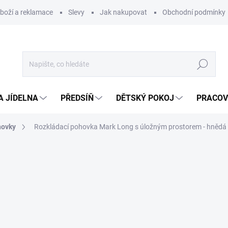
zboží a reklamace
Slevy
Jak nakupovat
Obchodní podmínky
Hledat
A JÍDELNA
PŘEDSÍŇ
DĚTSKÝ POKOJ
PRACOV
hovky
Rozkládací pohovka Mark Long s úložným prostorem - hnědá