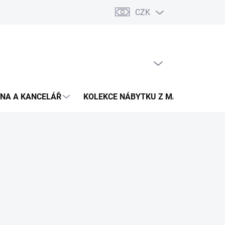
CZK
Podmínky ochrany osobních údajů
Pojištění zásilky
Montáž 
PRÁZDNÝ KOŠÍK
NÁKUPNÍ
KOŠÍK
NA A KANCELÁŘ
KOLEKCE NÁBYTKU Z MASIVU
V