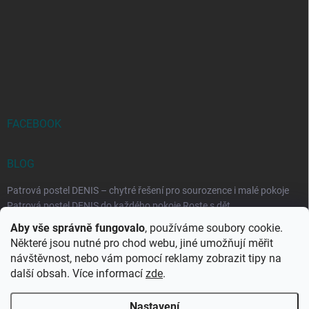
FACEBOOK
BLOG
Patrová postel DENIS – chytré řešení pro sourozence i malé pokoje
Patrová postel DENIS do každého pokoje Roste s dět...
Aby vše správně fungovalo
, používáme soubory cookie.
Rozkládací postele RELAX – ideální řešení pro malé prostory i
Některé jsou nutné pro chod webu, jiné umožňují měřit
každodenní spaní
návštěvnost, nebo vám pomocí reklamy zobrazit tipy na
Rozkládací postel, která se přizpůsobí vašemu živo...
další obsah. Více informací
zde
.
Nastavení