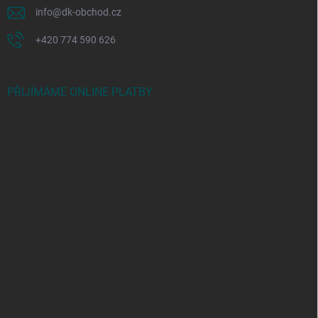
info
@
dk-obchod.cz
+420 774 590 626
PŘIJÍMÁME ONLINE PLATBY