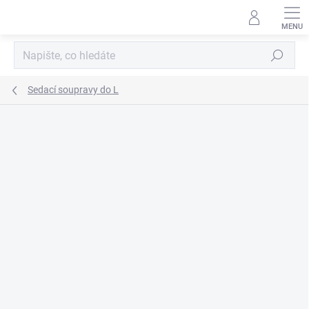
Přejít
na
obsah
Hledat
Sedací soupravy do L