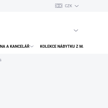
CZK
Podmínky ochrany osobních údajů
Pojištění zásilky
Montáž 
PRÁZDNÝ KOŠÍK
NÁKUPNÍ
KOŠÍK
NA A KANCELÁŘ
KOLEKCE NÁBYTKU Z MASIVU
V
á