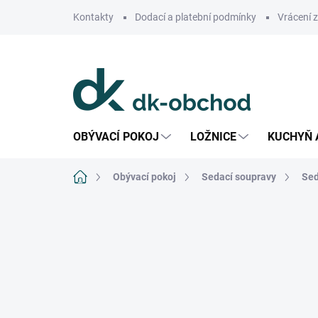
Přejít
Kontakty
Dodací a platební podmínky
Vrácení 
na
obsah
OBÝVACÍ POKOJ
LOŽNICE
KUCHYŇ 
Domů
Obývací pokoj
Sedací soupravy
Sed