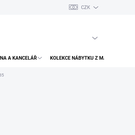
CZK
Podmínky ochrany osobních údajů
Pojištění zásilky
Montáž 
PRÁZDNÝ KOŠÍK
NÁKUPNÍ
KOŠÍK
NA A KANCELÁŘ
KOLEKCE NÁBYTKU Z MASIVU
V
135