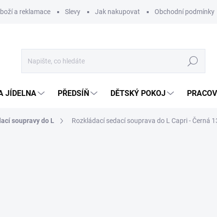
zboží a reklamace
Slevy
Jak nakupovat
Obchodní podmínky
Hledat
A JÍDELNA
PŘEDSÍŇ
DĚTSKÝ POKOJ
PRACOV
ací soupravy do L
Rozkládací sedací souprava do L Capri - Černá 