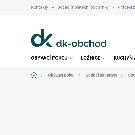
Přejít
Kontakty
Dodací a platební podmínky
Vrácení 
na
obsah
OBÝVACÍ POKOJ
LOŽNICE
KUCHYŇ 
Domů
Obývací pokoj
Sedací soupravy
Sed