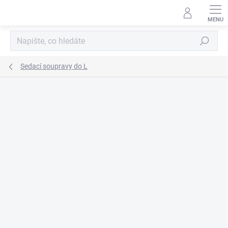
Přejít
na
obsah
Hledat
Sedací soupravy do L