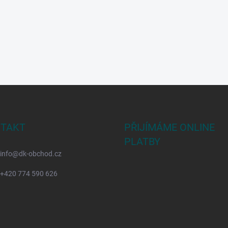
TAKT
PŘIJÍMÁME ONLINE
PLATBY
info
@
dk-obchod.cz
+420 774 590 626