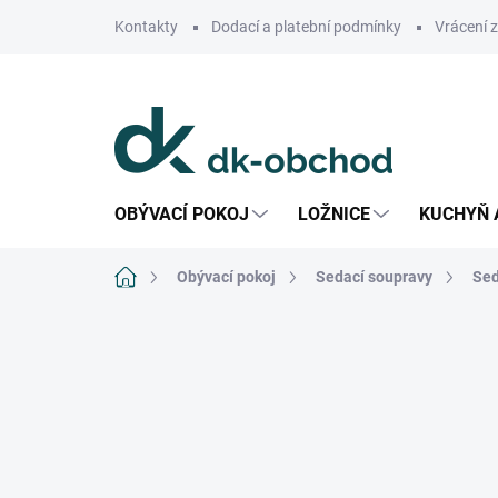
Přejít
Kontakty
Dodací a platební podmínky
Vrácení 
na
obsah
OBÝVACÍ POKOJ
LOŽNICE
KUCHYŇ 
Domů
Obývací pokoj
Sedací soupravy
Sed