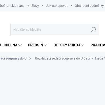
zboží a reklamace
Slevy
Jak nakupovat
Obchodní podmínky
Hledat
A JÍDELNA
PŘEDSÍŇ
DĚTSKÝ POKOJ
PRACOV
ací soupravy do U
Rozkládací sedací souprava do U Capri - Hnědá 