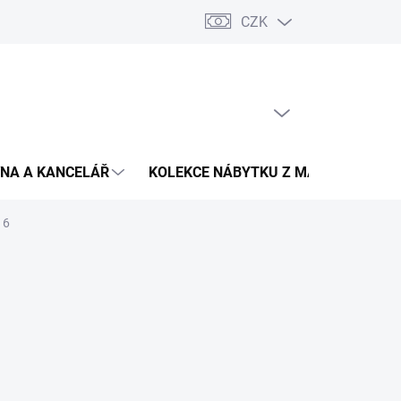
CZK
Podmínky ochrany osobních údajů
Pojištění zásilky
Montáž 
PRÁZDNÝ KOŠÍK
NÁKUPNÍ
KOŠÍK
NA A KANCELÁŘ
KOLEKCE NÁBYTKU Z MASIVU
V
16