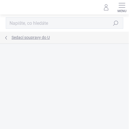
Přejít
na
obsah
Hledat
Sedací soupravy do U