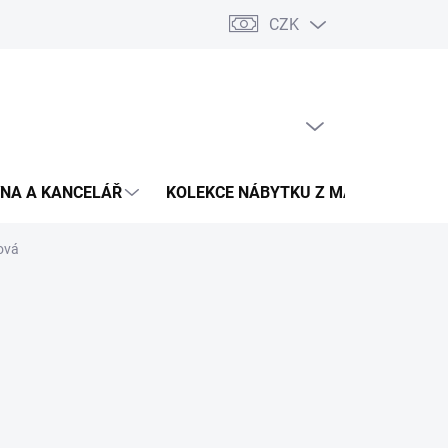
CZK
Podmínky ochrany osobních údajů
Pojištění zásilky
Montáž 
PRÁZDNÝ KOŠÍK
NÁKUPNÍ
KOŠÍK
NA A KANCELÁŘ
KOLEKCE NÁBYTKU Z MASIVU
V
ová