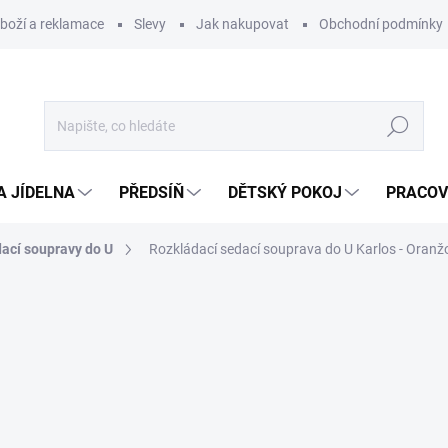
zboží a reklamace
Slevy
Jak nakupovat
Obchodní podmínky
Hledat
A JÍDELNA
PŘEDSÍŇ
DĚTSKÝ POKOJ
PRACOV
ací soupravy do U
Rozkládací sedací souprava do U Karlos - Oranž