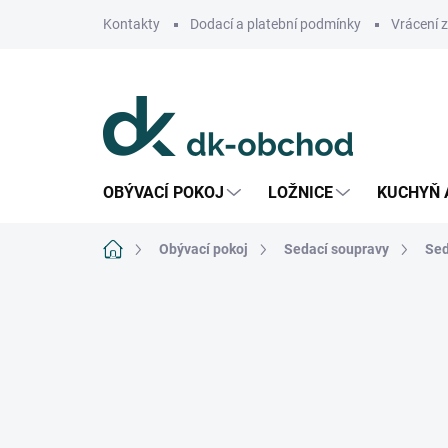
Přejít
Kontakty
Dodací a platební podmínky
Vrácení 
na
obsah
OBÝVACÍ POKOJ
LOŽNICE
KUCHYŇ 
Domů
Obývací pokoj
Sedací soupravy
Sed