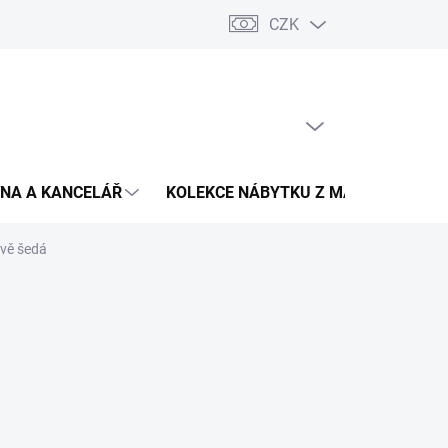
CZK
Podmínky ochrany osobních údajů
Pojištění zásilky
Montáž 
PRÁZDNÝ KOŠÍK
NÁKUPNÍ
KOŠÍK
NA A KANCELÁŘ
KOLEKCE NÁBYTKU Z MASIVU
V
avě šedá