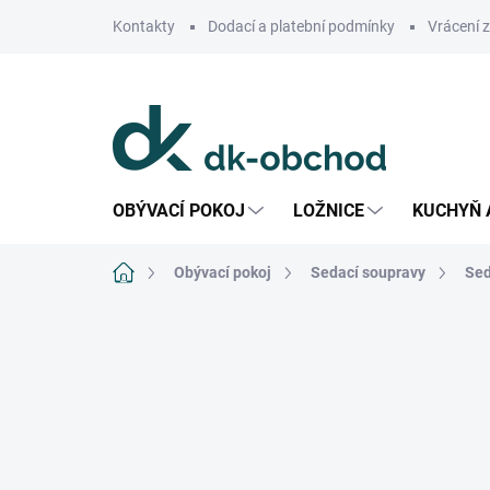
Přejít
Kontakty
Dodací a platební podmínky
Vrácení 
na
obsah
OBÝVACÍ POKOJ
LOŽNICE
KUCHYŇ 
Domů
Obývací pokoj
Sedací soupravy
Sed