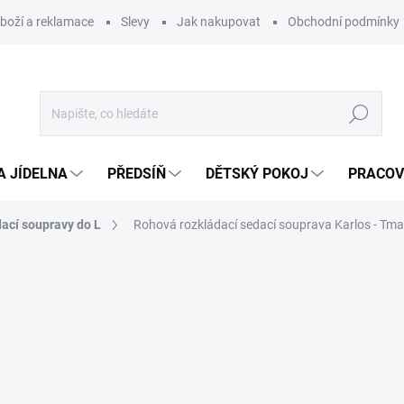
zboží a reklamace
Slevy
Jak nakupovat
Obchodní podmínky
Hledat
A JÍDELNA
PŘEDSÍŇ
DĚTSKÝ POKOJ
PRACOV
ací soupravy do L
Rohová rozkládací sedací souprava Karlos - Tm