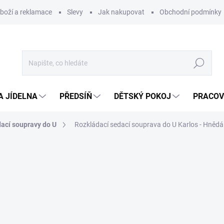
zboží a reklamace
Slevy
Jak nakupovat
Obchodní podmínky
Hledat
A JÍDELNA
PŘEDSÍŇ
DĚTSKÝ POKOJ
PRACOV
ací soupravy do U
Rozkládací sedací souprava do U Karlos - Hnědá