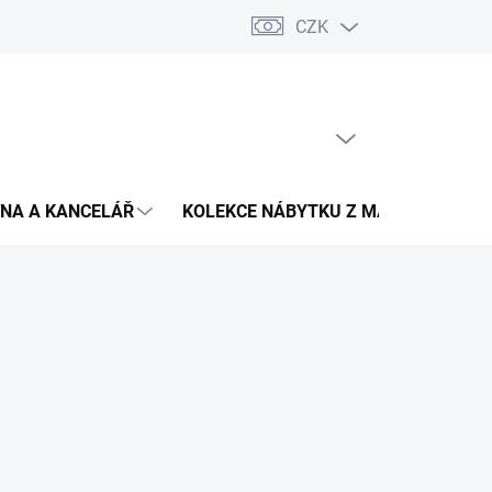
CZK
Podmínky ochrany osobních údajů
Pojištění zásilky
Montáž 
PRÁZDNÝ KOŠÍK
NÁKUPNÍ
KOŠÍK
NA A KANCELÁŘ
KOLEKCE NÁBYTKU Z MASIVU
V