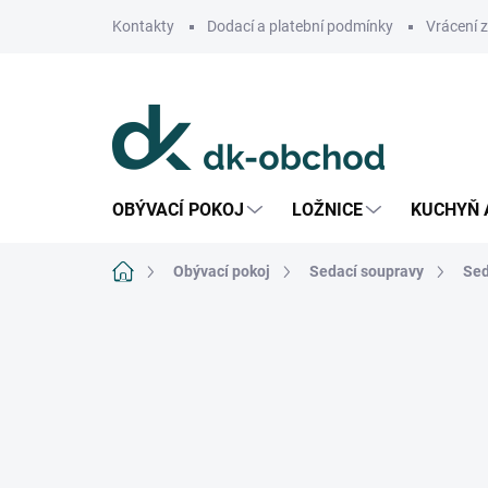
Přejít
Kontakty
Dodací a platební podmínky
Vrácení 
na
obsah
OBÝVACÍ POKOJ
LOŽNICE
KUCHYŇ 
Domů
Obývací pokoj
Sedací soupravy
Sed