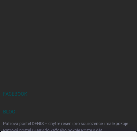
FACEBOOK
BLOG
Patrová postel DENIS – chytré řešení pro sourozence i malé pokoje
Patrová postel DENIS do každého pokoje Roste s dět...