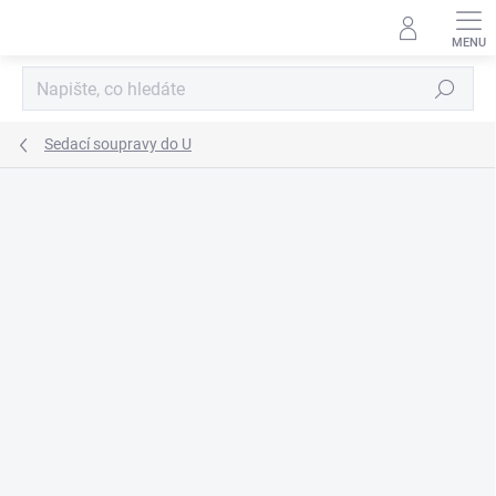
Přejít
na
obsah
Hledat
Sedací soupravy do U