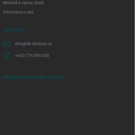
Montáž a výnos zboží
Informace o nás
KONTAKT
info
@
dk-obchod.cz
+420 774 590 626
PŘIJÍMÁME ONLINE PLATBY