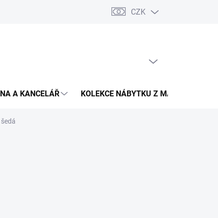
CZK
Podmínky ochrany osobních údajů
Pojištění zásilky
Montáž 
PRÁZDNÝ KOŠÍK
NÁKUPNÍ
KOŠÍK
NA A KANCELÁŘ
KOLEKCE NÁBYTKU Z MASIVU
V
e šedá