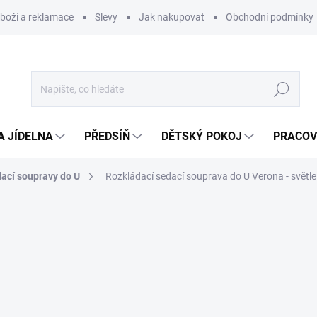
zboží a reklamace
Slevy
Jak nakupovat
Obchodní podmínky
Hledat
A JÍDELNA
PŘEDSÍŇ
DĚTSKÝ POKOJ
PRACOV
ací soupravy do U
Rozkládací sedací souprava do U Verona - světl