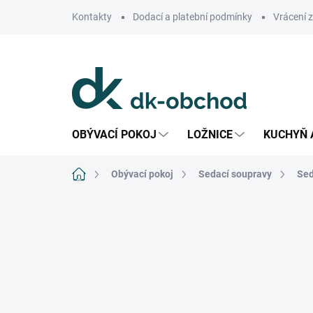
Přejít
Kontakty
Dodací a platební podmínky
Vrácení 
na
obsah
OBÝVACÍ POKOJ
LOŽNICE
KUCHYŇ 
Domů
Obývací pokoj
Sedací soupravy
Sed