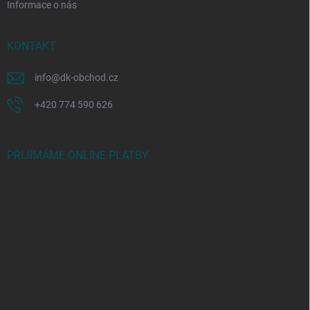
Informace o nás
KONTAKT
info
@
dk-obchod.cz
+420 774 590 626
PŘIJÍMÁME ONLINE PLATBY