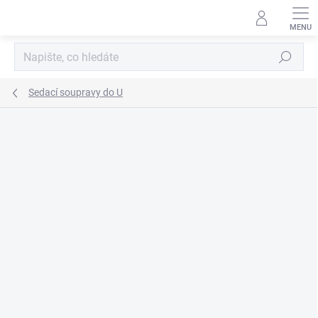
Přejít
na
obsah
Hledat
Sedací soupravy do U