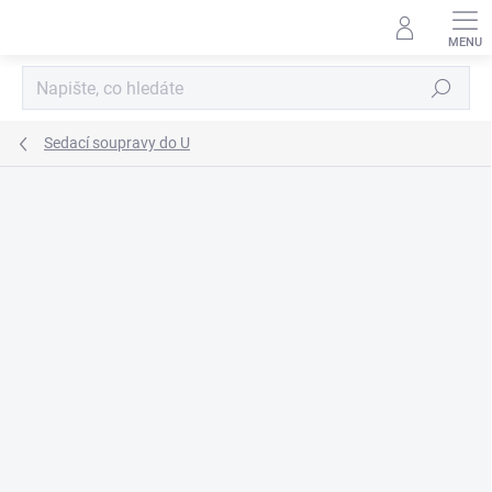
Přejít
na
obsah
Hledat
Sedací soupravy do U