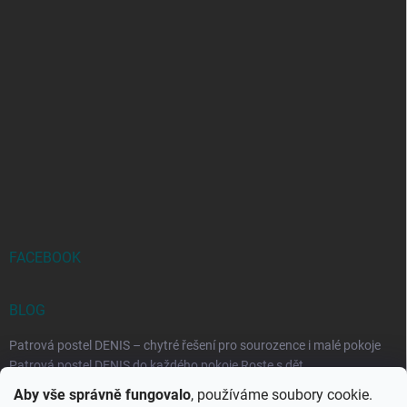
FACEBOOK
BLOG
Patrová postel DENIS – chytré řešení pro sourozence i malé pokoje
Patrová postel DENIS do každého pokoje Roste s dět...
Aby vše správně fungovalo
, používáme soubory cookie.
Rozkládací postele RELAX – ideální řešení pro malé prostory i