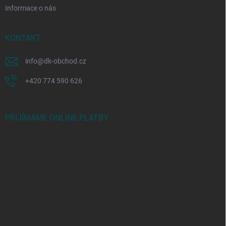
Informace o nás
KONTAKT
info
@
dk-obchod.cz
+420 774 590 626
PŘIJÍMÁME ONLINE PLATBY