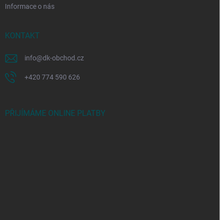
Informace o nás
KONTAKT
info
@
dk-obchod.cz
+420 774 590 626
PŘIJÍMÁME ONLINE PLATBY