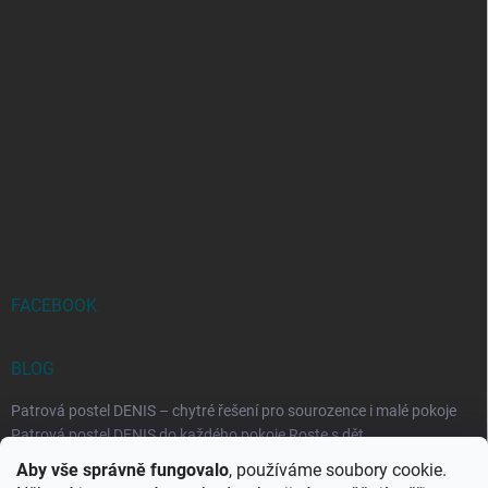
FACEBOOK
BLOG
Patrová postel DENIS – chytré řešení pro sourozence i malé pokoje
Patrová postel DENIS do každého pokoje Roste s dět...
Aby vše správně fungovalo
, používáme soubory cookie.
Rozkládací postele RELAX – ideální řešení pro malé prostory i