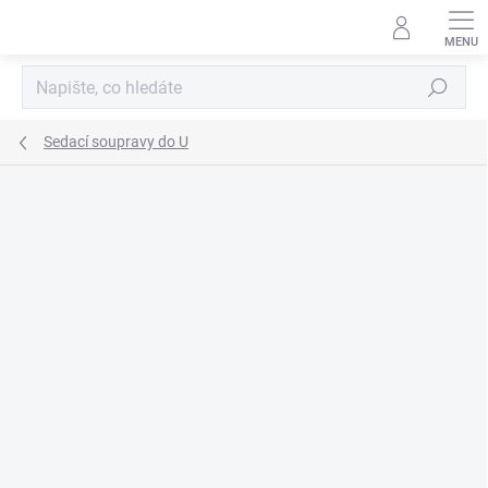
Přejít
na
obsah
Hledat
Sedací soupravy do U