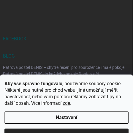
FACEBOOK
BLOG
Patrová postel DENIS – chytré řešení pro sourozence i malé pokoje
Patrová postel DENIS do každého pokoje Roste s dět...
Aby vše správně fungovalo
, používáme soubory cookie.
Rozkládací postele RELAX – ideální řešení pro malé prostory i
Některé jsou nutné pro chod webu, jiné umožňují měřit
každodenní spaní
návštěvnost, nebo vám pomocí reklamy zobrazit tipy na
Rozkládací postel, která se přizpůsobí vašemu živo...
další obsah. Více informací
zde
.
Nastavení
Copyright 2026
DK-obchod.cz
. Všechna práva vyhrazena.
Upravit