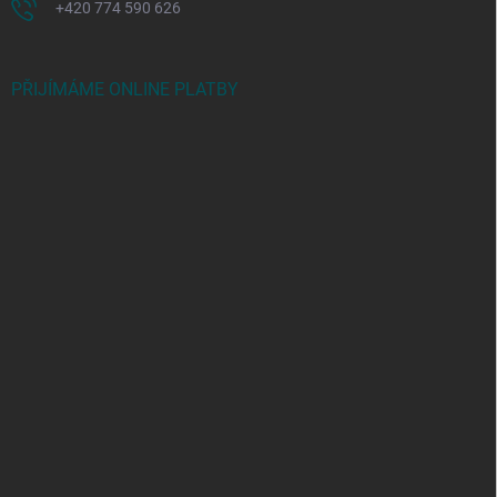
+420 774 590 626
PŘIJÍMÁME ONLINE PLATBY