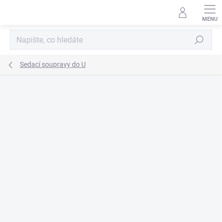
Přejít
na
obsah
Hledat
Sedací soupravy do U