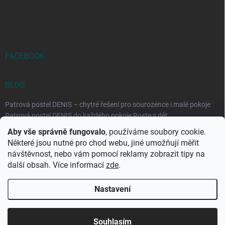
FACEBOOK
BLOG
Patrová postel DENIS – chytré řešení pro sourozence i malé pokoje
Patrová postel DENIS do každého pokoje Roste s dět...
Aby vše správně fungovalo
, používáme soubory cookie.
Rozkládací postele RELAX – ideální řešení pro malé prostory i
Některé jsou nutné pro chod webu, jiné umožňují měřit
každodenní spaní
návštěvnost, nebo vám pomocí reklamy zobrazit tipy na
Rozkládací postel, která se přizpůsobí vašemu živo...
další obsah. Více informací
zde
.
Nastavení
Copyright 2026
DK-obchod.cz
. Všechna práva vyhrazena.
Upravit
nastavení cookies
Souhlasím