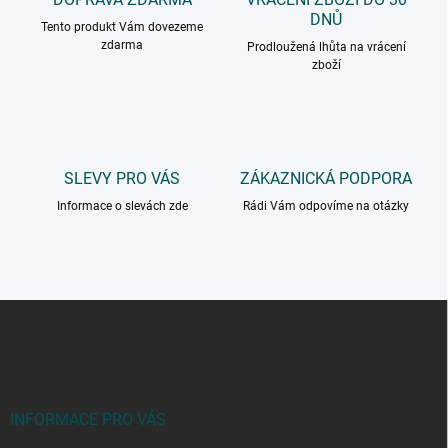
DNŮ
Tento produkt Vám dovezeme
zdarma
Prodloužená lhůta na vrácení
zboží
SLEVY PRO VÁS
ZÁKAZNICKÁ PODPORA
Informace o slevách zde
Rádi Vám odpovíme na otázky
Z
á
p
a
t
í
INFORMACE PRO VÁS