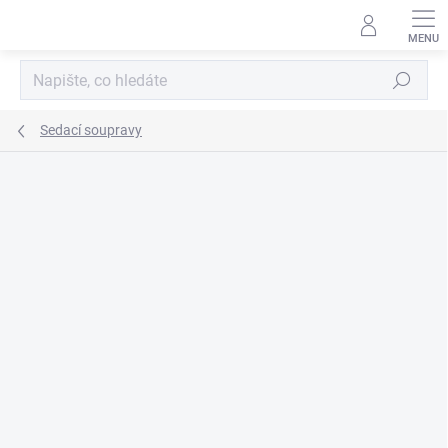
Přejít
na
obsah
Hledat
Sedací soupravy