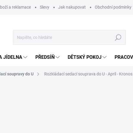
zboží a reklamace
Slevy
Jak nakupovat
Obchodní podmínky
Hledat
A JÍDELNA
PŘEDSÍŇ
DĚTSKÝ POKOJ
PRACOV
ací soupravy do U
Rozkládací sedací souprava do U - April - Kronos