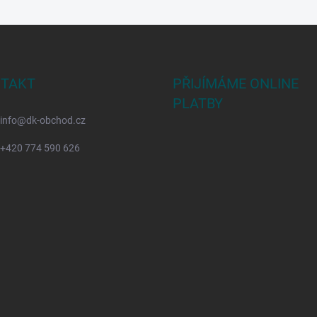
TAKT
PŘIJÍMÁME ONLINE
PLATBY
info
@
dk-obchod.cz
+420 774 590 626