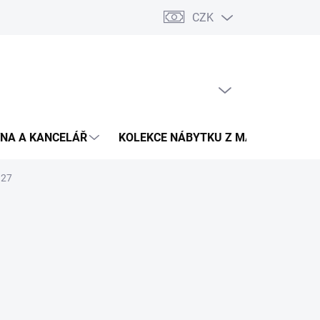
CZK
Podmínky ochrany osobních údajů
Pojištění zásilky
Montáž 
PRÁZDNÝ KOŠÍK
NÁKUPNÍ
KOŠÍK
NA A KANCELÁŘ
KOLEKCE NÁBYTKU Z MASIVU
V
 27