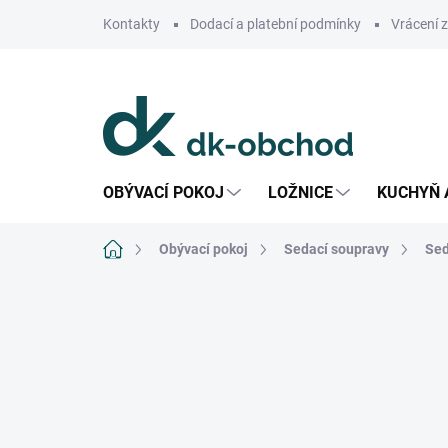
Přejít
Kontakty
Dodací a platební podmínky
Vrácení 
na
obsah
OBÝVACÍ POKOJ
LOŽNICE
KUCHYŇ 
Domů
Obývací pokoj
Sedací soupravy
Sed