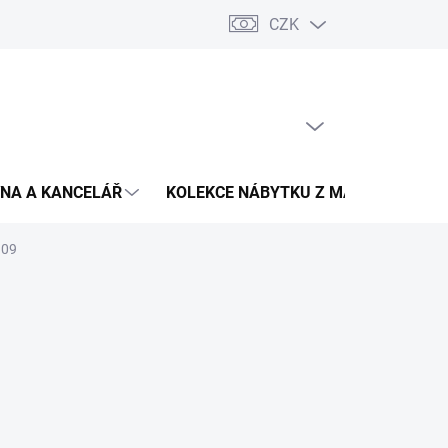
CZK
Podmínky ochrany osobních údajů
Pojištění zásilky
Montáž 
PRÁZDNÝ KOŠÍK
NÁKUPNÍ
KOŠÍK
NA A KANCELÁŘ
KOLEKCE NÁBYTKU Z MASIVU
V
 09