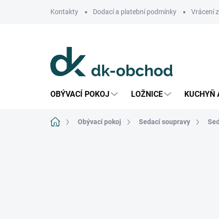
Přejít
Kontakty
Dodací a platební podmínky
Vrácení 
na
obsah
OBÝVACÍ POKOJ
LOŽNICE
KUCHYŇ 
Domů
Obývací pokoj
Sedací soupravy
Sed