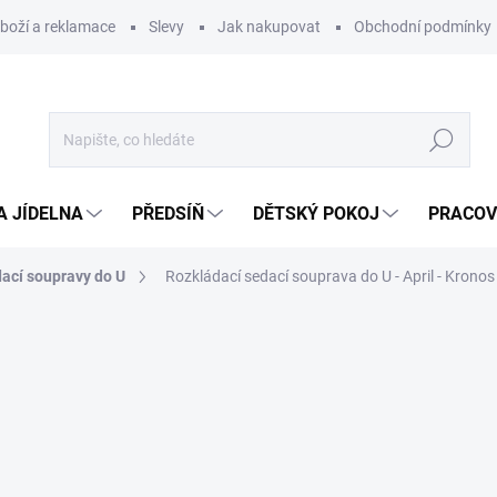
zboží a reklamace
Slevy
Jak nakupovat
Obchodní podmínky
Hledat
A JÍDELNA
PŘEDSÍŇ
DĚTSKÝ POKOJ
PRACOV
ací soupravy do U
Rozkládací sedací souprava do U - April - Kronos