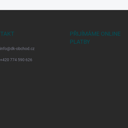
TAKT
PŘIJÍMÁME ONLINE
PLATBY
info
@
dk-obchod.cz
+420 774 590 626