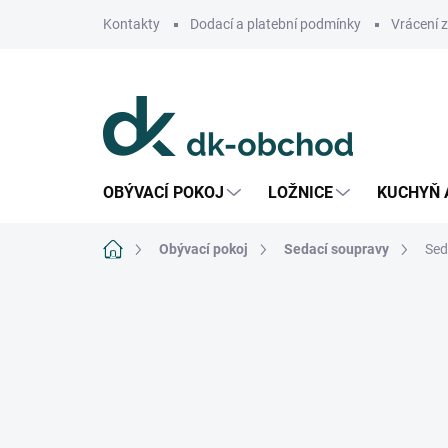
Přejít
Kontakty
Dodací a platební podmínky
Vrácení 
na
obsah
OBÝVACÍ POKOJ
LOŽNICE
KUCHYŇ 
Domů
Obývací pokoj
Sedací soupravy
Sed