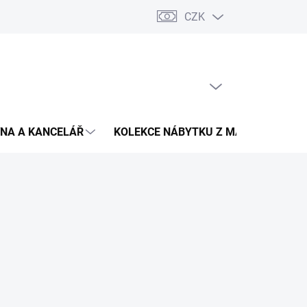
CZK
Podmínky ochrany osobních údajů
Pojištění zásilky
Montáž 
PRÁZDNÝ KOŠÍK
NÁKUPNÍ
KOŠÍK
NA A KANCELÁŘ
KOLEKCE NÁBYTKU Z MASIVU
V