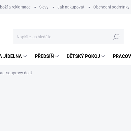
zboží a reklamace
Slevy
Jak nakupovat
Obchodní podmínky
Hledat
A JÍDELNA
PŘEDSÍŇ
DĚTSKÝ POKOJ
PRACOV
ací soupravy do U