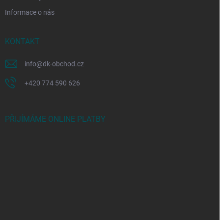
Informace o nás
KONTAKT
info
@
dk-obchod.cz
+420 774 590 626
PŘIJÍMÁME ONLINE PLATBY