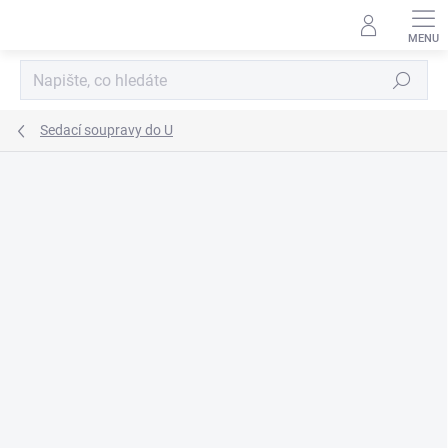
Přejít
na
obsah
Hledat
Sedací soupravy do U