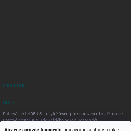
FACEBOOK
BLOG
Patrová postel DENIS – chytré řešení pro sourozence i malé pokoje
Patrová postel DENIS do každého pokoje Roste s dět...
Aby vše správně fungovalo
, používáme soubory cookie.