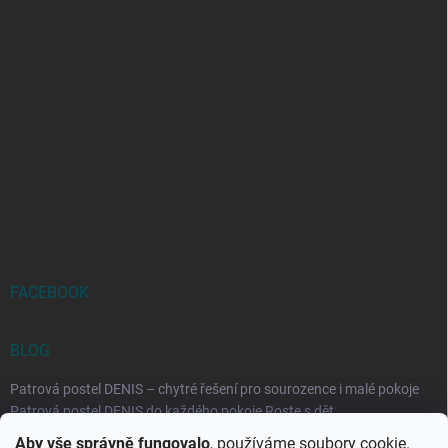
FACEBOOK
BLOG
Patrová postel DENIS – chytré řešení pro sourozence i malé pokoje
Patrová postel DENIS do každého pokoje Roste s dět...
Aby vše správně fungovalo
, používáme soubory cookie.