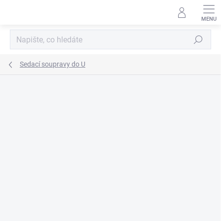
Přejít
na
obsah
Hledat
Sedací soupravy do U