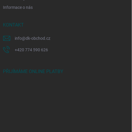
Informace o nás
KONTAKT
info
@
dk-obchod.cz
+420 774 590 626
PŘIJÍMÁME ONLINE PLATBY