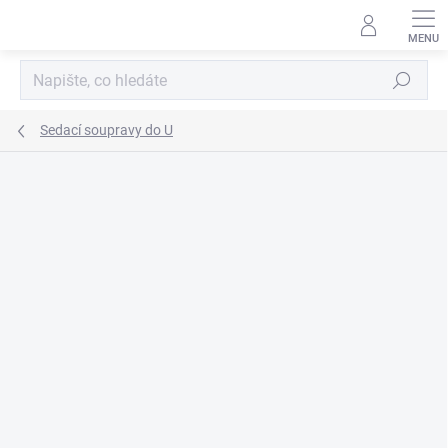
Přejít
na
obsah
Hledat
Sedací soupravy do U