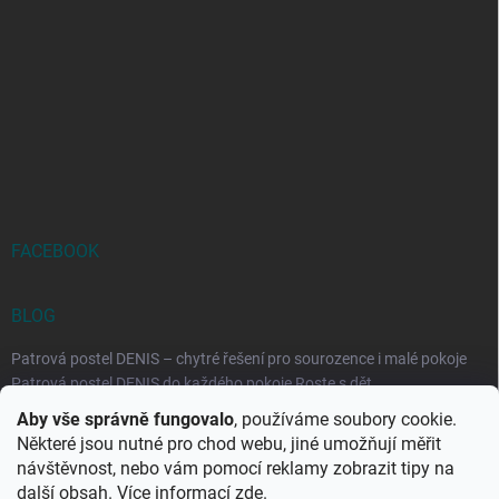
FACEBOOK
BLOG
Patrová postel DENIS – chytré řešení pro sourozence i malé pokoje
Patrová postel DENIS do každého pokoje Roste s dět...
Aby vše správně fungovalo
, používáme soubory cookie.
Rozkládací postele RELAX – ideální řešení pro malé prostory i
Některé jsou nutné pro chod webu, jiné umožňují měřit
každodenní spaní
návštěvnost, nebo vám pomocí reklamy zobrazit tipy na
Rozkládací postel, která se přizpůsobí vašemu živo...
další obsah. Více informací
zde
.