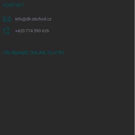
KONTAKT
info
@
dk-obchod.cz
+420 774 590 626
PŘIJÍMÁME ONLINE PLATBY