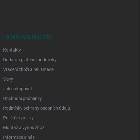
Z
á
p
a
t
í
INFORMACE PRO VÁS
Kontakty
Dodací a platební podmínky
Vrácení zboží a reklamace
Slevy
Jak nakupovat
Obchodní podmínky
Podmínky ochrany osobních údajů
Pojištění zásilky
Montáž a výnos zboží
Informace o nás