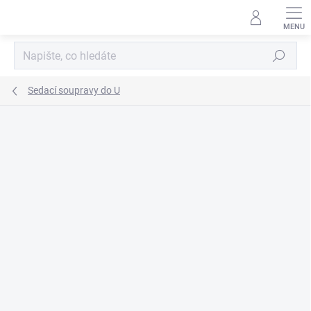
Přejít
na
obsah
Hledat
Sedací soupravy do U