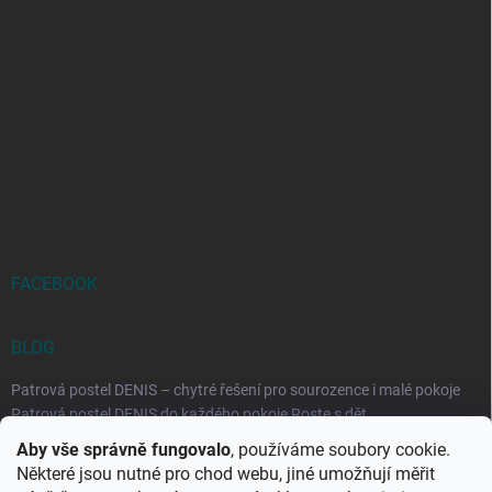
FACEBOOK
BLOG
Patrová postel DENIS – chytré řešení pro sourozence i malé pokoje
Patrová postel DENIS do každého pokoje Roste s dět...
Aby vše správně fungovalo
, používáme soubory cookie.
Rozkládací postele RELAX – ideální řešení pro malé prostory i
Některé jsou nutné pro chod webu, jiné umožňují měřit
každodenní spaní