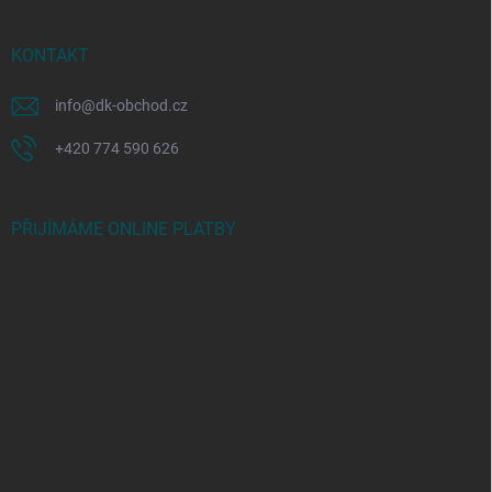
KONTAKT
info
@
dk-obchod.cz
+420 774 590 626
PŘIJÍMÁME ONLINE PLATBY