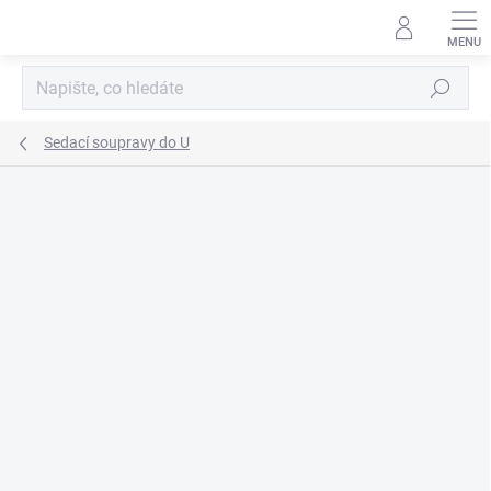
Přejít
na
obsah
Hledat
Sedací soupravy do U