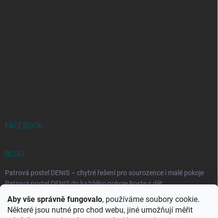
FACEBOOK
BLOG
Patrová postel DENIS – chytré řešení pro sourozence i malé pokoje
Patrová postel DENIS do každého pokoje Roste s dět...
Aby vše správně fungovalo
, používáme soubory cookie.
Rozkládací postele RELAX – ideální řešení pro malé prostory i
Některé jsou nutné pro chod webu, jiné umožňují měřit
každodenní spaní