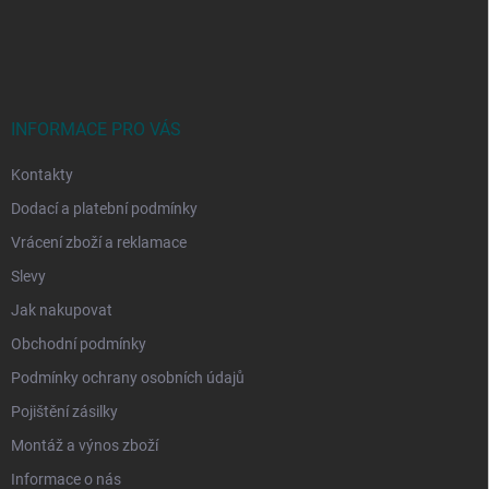
Z
á
p
a
t
í
INFORMACE PRO VÁS
Kontakty
Dodací a platební podmínky
Vrácení zboží a reklamace
Slevy
Jak nakupovat
Obchodní podmínky
Podmínky ochrany osobních údajů
Pojištění zásilky
Montáž a výnos zboží
Informace o nás