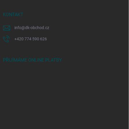
KONTAKT
info
@
dk-obchod.cz
+420 774 590 626
PŘIJÍMÁME ONLINE PLATBY