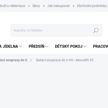
zboží a reklamace
Slevy
Jak nakupovat
Obchodní podmínky
Hledat
A JÍDELNA
PŘEDSÍŇ
DĚTSKÝ POKOJ
PRACOV
ací soupravy do U
Sedací souprava do U Oti - Monolith 95