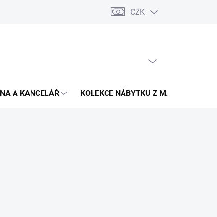
CZK
Podmínky ochrany osobních údajů
Pojištění zásilky
Montáž 
PRÁZDNÝ KOŠÍK
NÁKUPNÍ
KOŠÍK
NA A KANCELÁŘ
KOLEKCE NÁBYTKU Z MASIVU
V