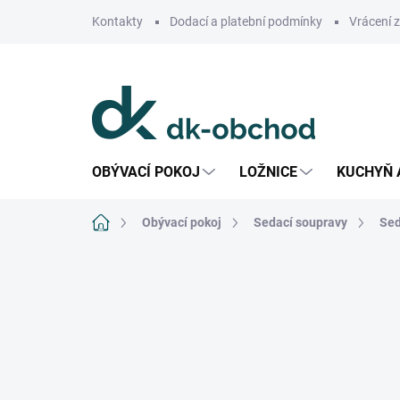
Přejít
Kontakty
Dodací a platební podmínky
Vrácení 
na
obsah
OBÝVACÍ POKOJ
LOŽNICE
KUCHYŇ 
Domů
Obývací pokoj
Sedací soupravy
Sed