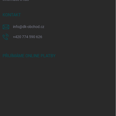
KONTAKT
info
@
dk-obchod.cz
+420 774 590 626
PŘIJÍMÁME ONLINE PLATBY