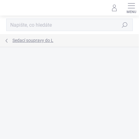
Přejít
na
obsah
Hledat
Sedací soupravy do L