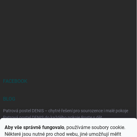
FACEBOOK
BLOG
Patrová postel DENIS – chytré řešení pro sourozence i malé pokoje
Patrová postel DENIS do každého pokoje Roste s dět...
Aby vše správně fungovalo
, používáme soubory cookie.
Rozkládací postele RELAX – ideální řešení pro malé prostory i
Některé jsou nutné pro chod webu, jiné umožňují měřit
každodenní spaní