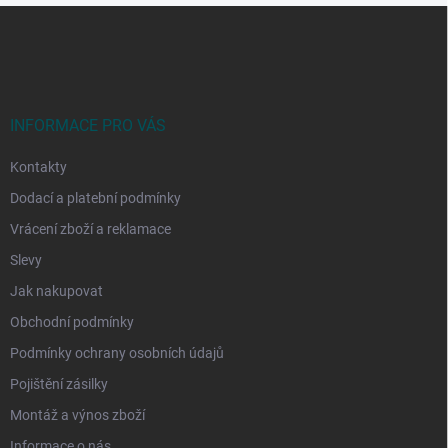
Z
á
p
a
t
í
INFORMACE PRO VÁS
Kontakty
Dodací a platební podmínky
Vrácení zboží a reklamace
Slevy
Jak nakupovat
Obchodní podmínky
Podmínky ochrany osobních údajů
Pojištění zásilky
Montáž a výnos zboží
Informace o nás