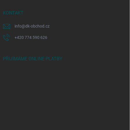
KONTAKT
info
@
dk-obchod.cz
+420 774 590 626
PŘIJÍMÁME ONLINE PLATBY