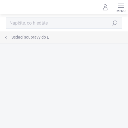
Přejít
na
obsah
Hledat
Sedací soupravy do L