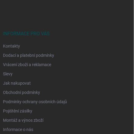
Z
á
p
a
t
í
INFORMACE PRO VÁS
Kontakty
Dodací a platební podmínky
Vrácení zboží a reklamace
Slevy
Jak nakupovat
Obchodní podmínky
Podmínky ochrany osobních údajů
Pojištění zásilky
Montáž a výnos zboží
Informace o nás