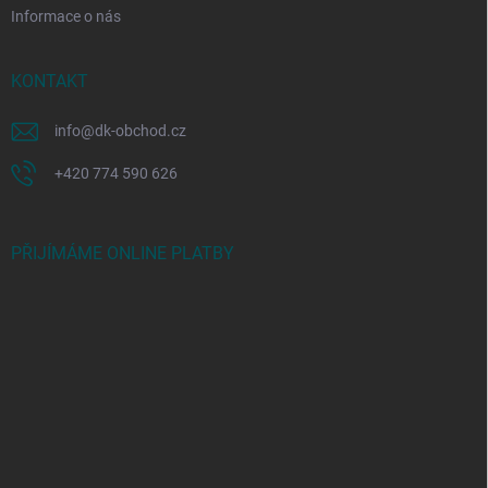
Informace o nás
KONTAKT
info
@
dk-obchod.cz
+420 774 590 626
PŘIJÍMÁME ONLINE PLATBY