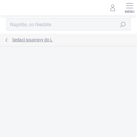
Přejít
na
obsah
Hledat
Sedací soupravy do L