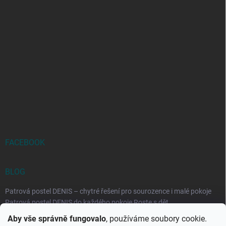
FACEBOOK
BLOG
Patrová postel DENIS – chytré řešení pro sourozence i malé pokoje
Patrová postel DENIS do každého pokoje Roste s dět...
Aby vše správně fungovalo
, používáme soubory cookie.
Rozkládací postele RELAX – ideální řešení pro malé prostory i