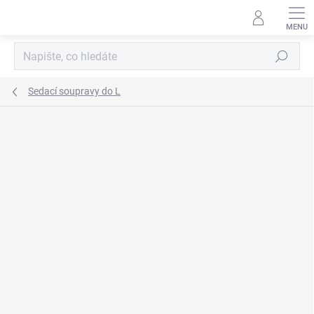
Přejít
na
obsah
Hledat
Sedací soupravy do L