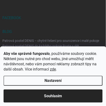
FACEBOOK
BLOG
Patrová postel DENIS – chytré řešení pro sourozence i malé pokoje
Patrová postel DENIS do každého pokoje Roste s dět...
Aby vše správně fungovalo
, používáme soubory cookie.
Rozkládací postele RELAX – ideální řešení pro malé prostory i
Některé jsou nutné pro chod webu, jiné umožňují měřit
každodenní spaní
návštěvnost, nebo vám pomocí reklamy zobrazit tipy na
Rozkládací postel, která se přizpůsobí vašemu živo...
další obsah. Více informací
zde
.
Nastavení
Copyright 2026
DK-obchod.cz
. Všechna práva vyhrazena.
Upravit
nastavení cookies
Souhlasím
Vytvořil Shoptet