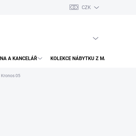
CZK
Podmínky ochrany osobních údajů
Pojištění zásilky
Montáž 
PRÁZDNÝ KOŠÍK
NÁKUPNÍ
KOŠÍK
NA A KANCELÁŘ
KOLEKCE NÁBYTKU Z MASIVU
V
- Kronos 05