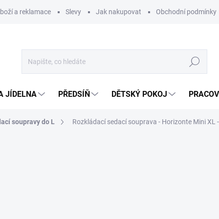
zboží a reklamace
Slevy
Jak nakupovat
Obchodní podmínky
Hledat
A JÍDELNA
PŘEDSÍŇ
DĚTSKÝ POKOJ
PRACOV
ací soupravy do L
Rozkládací sedací souprava - Horizonte Mini XL 