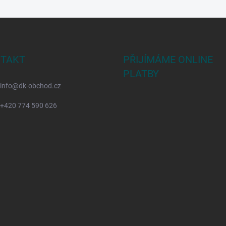
TAKT
PŘIJÍMÁME ONLINE
PLATBY
info
@
dk-obchod.cz
+420 774 590 626