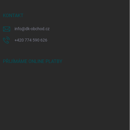
KONTAKT
info
@
dk-obchod.cz
+420 774 590 626
PŘIJÍMÁME ONLINE PLATBY