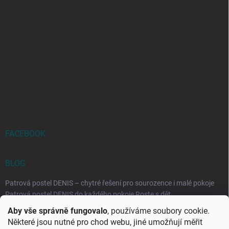
FACEBOOK
BLOG
Patrová postel DENIS – chytré řešení pro sourozence i malé pokoje
Patrová postel DENIS do každého pokoje Roste s dět...
Aby vše správně fungovalo
, používáme soubory cookie.
Rozkládací postele RELAX – ideální řešení pro malé prostory i
Některé jsou nutné pro chod webu, jiné umožňují měřit
každodenní spaní