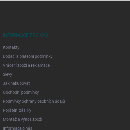
Z
á
p
a
t
í
INFORMACE PRO VÁS
Kontakty
Dodací a platební podmínky
Vrácení zboží a reklamace
Slevy
Jak nakupovat
Obchodní podmínky
Podmínky ochrany osobních údajů
Pojištění zásilky
Montáž a výnos zboží
Informace o nás