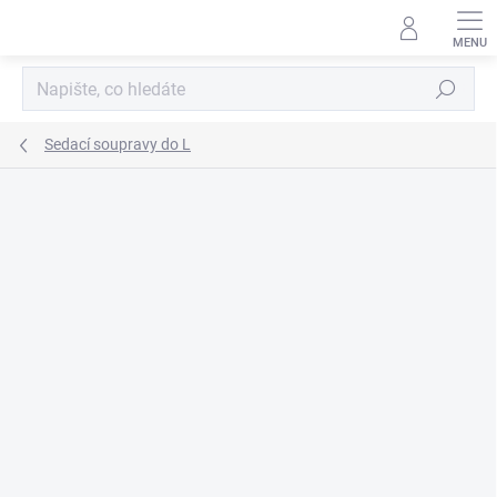
Přejít
na
obsah
Hledat
Sedací soupravy do L