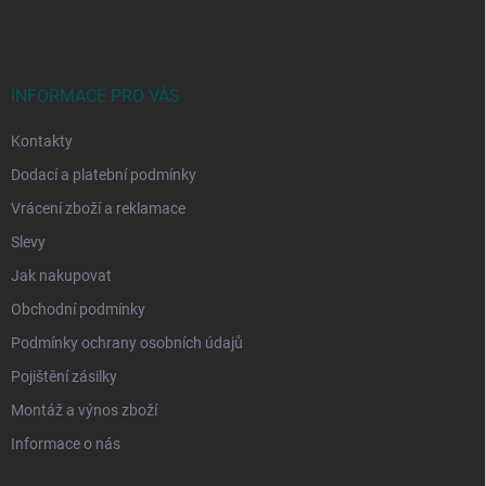
á
p
a
t
í
INFORMACE PRO VÁS
Kontakty
Dodací a platební podmínky
Vrácení zboží a reklamace
Slevy
Jak nakupovat
Obchodní podmínky
Podmínky ochrany osobních údajů
Pojištění zásilky
Montáž a výnos zboží
Informace o nás