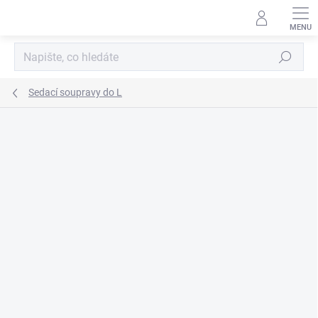
Přejít
na
obsah
Hledat
Sedací soupravy do L