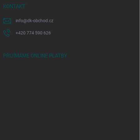
KONTAKT
info
@
dk-obchod.cz
+420 774 590 626
PŘIJÍMÁME ONLINE PLATBY