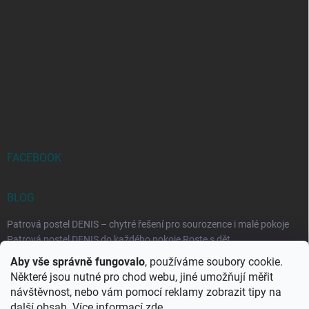
FACEBOOK
BLOG
Patrová postel DENIS – chytré řešení pro sourozence i malé pokoje
Patrová postel DENIS do každého pokoje Roste s dět...
Aby vše správně fungovalo
, používáme soubory cookie.
Rozkládací postele RELAX – ideální řešení pro malé prostory i
Některé jsou nutné pro chod webu, jiné umožňují měřit
každodenní spaní
návštěvnost, nebo vám pomocí reklamy zobrazit tipy na
Rozkládací postel, která se přizpůsobí vašemu živo...
další obsah. Více informací
zde
.