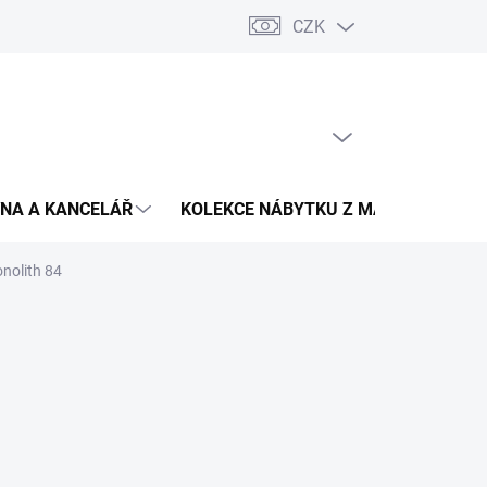
CZK
Podmínky ochrany osobních údajů
Pojištění zásilky
Montáž 
PRÁZDNÝ KOŠÍK
NÁKUPNÍ
KOŠÍK
NA A KANCELÁŘ
KOLEKCE NÁBYTKU Z MASIVU
V
onolith 84