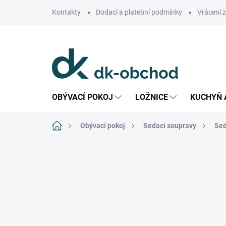
Přejít
Kontakty
Dodací a platební podmínky
Vrácení 
na
obsah
OBÝVACÍ POKOJ
LOŽNICE
KUCHYŇ 
Domů
Obývací pokoj
Sedací soupravy
Sed