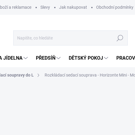
zboží a reklamace
Slevy
Jak nakupovat
Obchodní podmínky
Hledat
A JÍDELNA
PŘEDSÍŇ
DĚTSKÝ POKOJ
PRACOV
ací soupravy do L
Rozkládací sedací souprava - Horizonte Mini - M