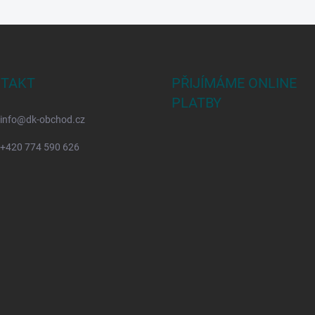
TAKT
PŘIJÍMÁME ONLINE
PLATBY
info
@
dk-obchod.cz
+420 774 590 626