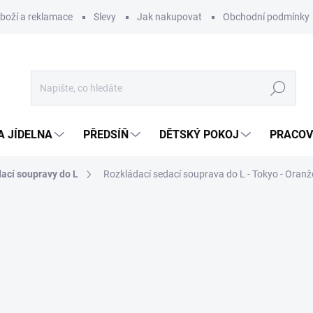
zboží a reklamace
Slevy
Jak nakupovat
Obchodní podmínky
Hledat
A JÍDELNA
PŘEDSÍŇ
DĚTSKÝ POKOJ
PRACOV
ací soupravy do L
Rozkládací sedací souprava do L - Tokyo - Oran