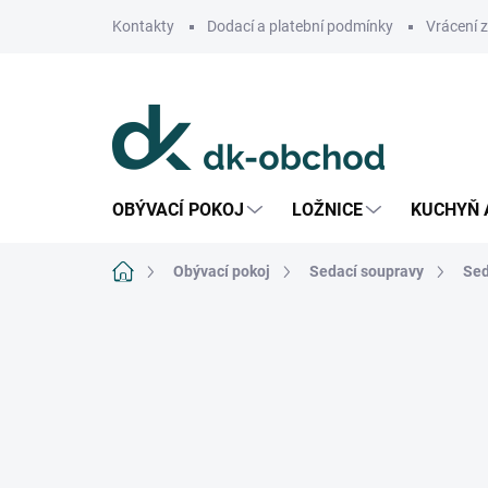
Přejít
Kontakty
Dodací a platební podmínky
Vrácení 
na
obsah
OBÝVACÍ POKOJ
LOŽNICE
KUCHYŇ 
Domů
Obývací pokoj
Sedací soupravy
Sed