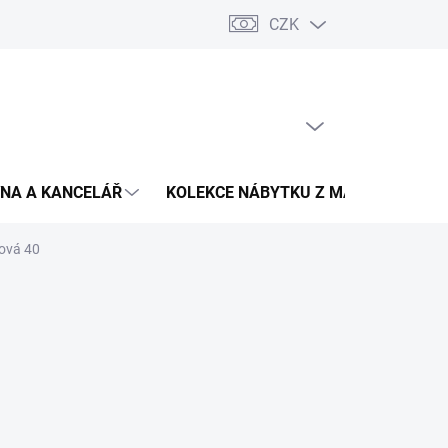
CZK
Podmínky ochrany osobních údajů
Pojištění zásilky
Montáž 
PRÁZDNÝ KOŠÍK
NÁKUPNÍ
KOŠÍK
NA A KANCELÁŘ
KOLEKCE NÁBYTKU Z MASIVU
V
žová 40