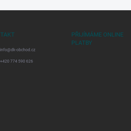
TAKT
PŘIJÍMÁME ONLINE
PLATBY
info
@
dk-obchod.cz
+420 774 590 626