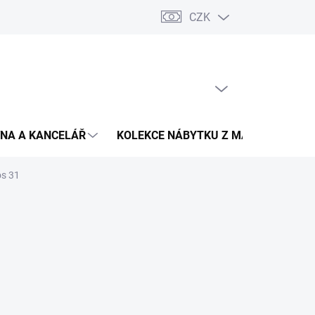
CZK
Podmínky ochrany osobních údajů
Pojištění zásilky
Montáž 
PRÁZDNÝ KOŠÍK
NÁKUPNÍ
KOŠÍK
NA A KANCELÁŘ
KOLEKCE NÁBYTKU Z MASIVU
V
os 31