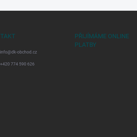
TAKT
PŘIJÍMÁME ONLINE
PLATBY
info
@
dk-obchod.cz
+420 774 590 626