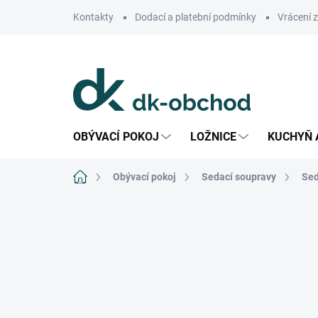
Přejít
Kontakty
Dodací a platební podmínky
Vrácení 
na
obsah
OBÝVACÍ POKOJ
LOŽNICE
KUCHYŇ 
Domů
Obývací pokoj
Sedací soupravy
Sed