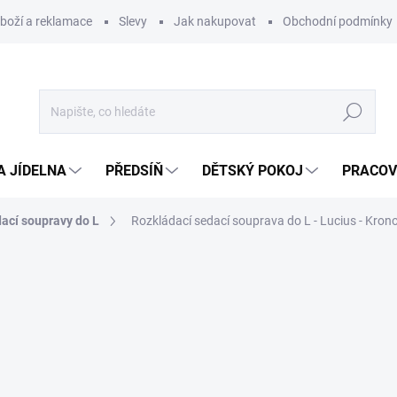
zboží a reklamace
Slevy
Jak nakupovat
Obchodní podmínky
Hledat
A JÍDELNA
PŘEDSÍŇ
DĚTSKÝ POKOJ
PRACOV
ací soupravy do L
Rozkládací sedací souprava do L - Lucius - Kron