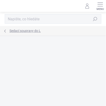
Přejít
na
obsah
Hledat
Sedací soupravy do L