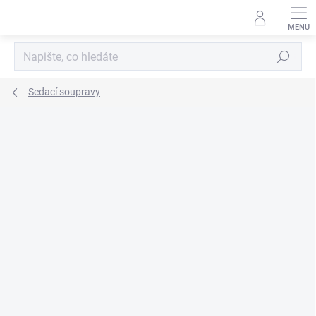
Přejít
na
obsah
Hledat
Sedací soupravy