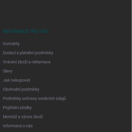
á
p
a
t
í
INFORMACE PRO VÁS
Kontakty
Dodací a platební podmínky
Vrácení zboží a reklamace
Slevy
Jak nakupovat
Obchodní podmínky
Podmínky ochrany osobních údajů
Pojištění zásilky
Montáž a výnos zboží
Informace o nás