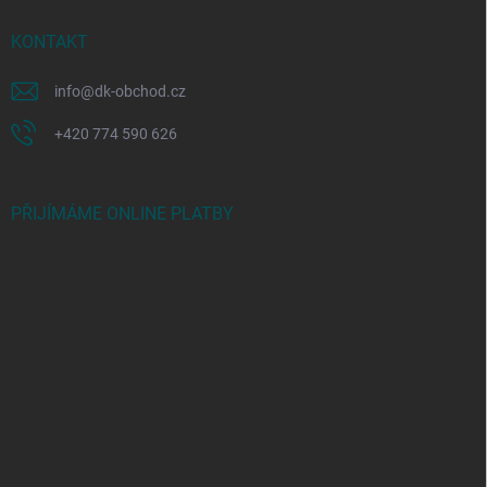
KONTAKT
info
@
dk-obchod.cz
+420 774 590 626
PŘIJÍMÁME ONLINE PLATBY