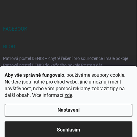
FACEBOOK
BLOG
Patrová postel DENIS – chytré řešení pro sourozence i malé pokoje
Patrová postel DENIS do každého pokoje Roste s dět...
Aby vše správně fungovalo
, používáme soubory cookie.
Rozkládací postele RELAX – ideální řešení pro malé prostory i
Některé jsou nutné pro chod webu, jiné umožňují měřit
každodenní spaní
návštěvnost, nebo vám pomocí reklamy zobrazit tipy na
Rozkládací postel, která se přizpůsobí vašemu živo...
další obsah. Více informací
zde
.
Nastavení
Copyright 2026
DK-obchod.cz
. Všechna práva vyhrazena.
Upravit
nastavení cookies
Souhlasím
Vytvořil Shoptet