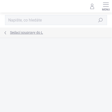
Přejít
na
obsah
Hledat
Sedací soupravy do L