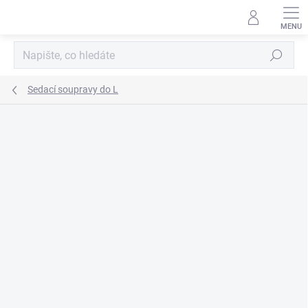
Přejít
na
obsah
Hledat
Sedací soupravy do L