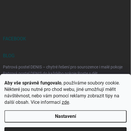
FACEBOOK
BLOG
Patrová postel DENIS – chytré řešení pro sourozence i malé pokoje
Patrová postel DENIS do každého pokoje Roste s dět...
Aby vše správně fungovalo
, používáme soubory cookie.
Rozkládací postele RELAX – ideální řešení pro malé prostory i
Některé jsou nutné pro chod webu, jiné umožňují měřit
každodenní spaní
návštěvnost, nebo vám pomocí reklamy zobrazit tipy na
Rozkládací postel, která se přizpůsobí vašemu živo...
další obsah. Více informací
zde
.
Nastavení
Copyright 2026
DK-obchod.cz
. Všechna práva vyhrazena.
Upravit