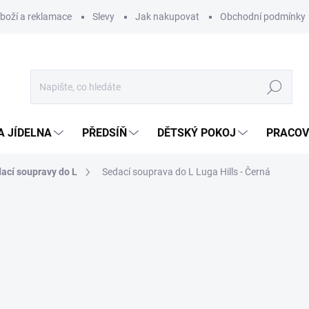
zboží a reklamace
Slevy
Jak nakupovat
Obchodní podmínky
Hledat
A JÍDELNA
PŘEDSÍŇ
DĚTSKÝ POKOJ
PRACOV
ací soupravy do L
Sedací souprava do L Luga Hills - Černá