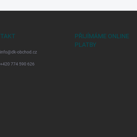
TAKT
PŘIJÍMÁME ONLINE
PLATBY
info
@
dk-obchod.cz
+420 774 590 626