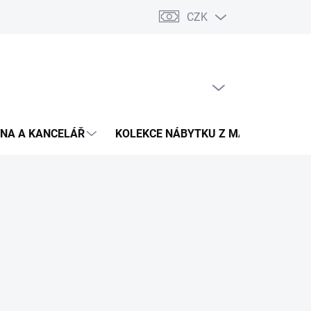
CZK
Podmínky ochrany osobních údajů
Pojištění zásilky
Montáž 
PRÁZDNÝ KOŠÍK
NÁKUPNÍ
KOŠÍK
NA A KANCELÁŘ
KOLEKCE NÁBYTKU Z MASIVU
V