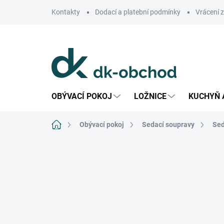
Přejít
Kontakty
Dodací a platební podmínky
Vrácení 
na
obsah
OBÝVACÍ POKOJ
LOŽNICE
KUCHYŇ 
Domů
Obývací pokoj
Sedací soupravy
Sed