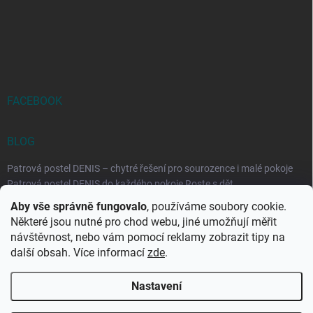
FACEBOOK
BLOG
Patrová postel DENIS – chytré řešení pro sourozence i malé pokoje
Patrová postel DENIS do každého pokoje Roste s dět...
Aby vše správně fungovalo
, používáme soubory cookie.
Rozkládací postele RELAX – ideální řešení pro malé prostory i
Některé jsou nutné pro chod webu, jiné umožňují měřit
každodenní spaní
návštěvnost, nebo vám pomocí reklamy zobrazit tipy na
Rozkládací postel, která se přizpůsobí vašemu živo...
další obsah. Více informací
zde
.
Nastavení