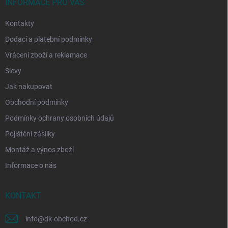
í
INFORMACE PRO VÁS
Kontakty
Dodací a platební podmínky
Vrácení zboží a reklamace
Slevy
Jak nakupovat
Obchodní podmínky
Podmínky ochrany osobních údajů
Pojištění zásilky
Montáž a výnos zboží
Informace o nás
KONTAKT
info
@
dk-obchod.cz