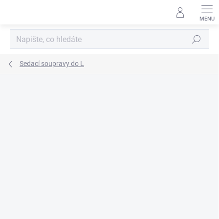
Přejít
na
obsah
Hledat
Sedací soupravy do L